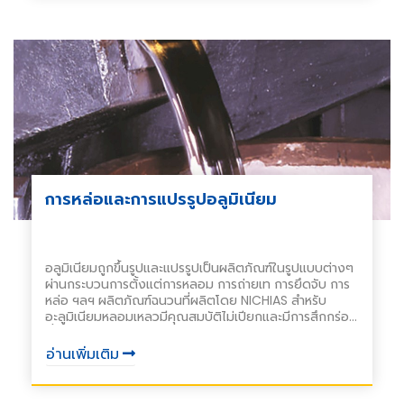
การหล่อและการแปรรูปอลูมิเนียม
อลูมิเนียมถูกขึ้นรูปและแปรรูปเป็นผลิตภัณฑ์ในรูปแบบต่างๆ
ผ่านกระบวนการตั้งแต่การหลอม การถ่ายเท การยึดจับ การ
หล่อ ฯลฯ ผลิตภัณฑ์ฉนวนที่ผลิตโดย NICHIAS สำหรับ
อะลูมิเนียมหลอมเหลวมีคุณสมบัติไม่เปียกและมีการสึกกร่อน
ต่ำ มีคุณสมบัติเป็นฉนวนความร้อนที่ดีเยี่ยม และใช้งานได้
ยาวนาน ชีวิต. ใช้เป็นชิ้นส่วนกลึงหรือหล่อโดยตรงที่สัมผัส
อ่านเพิ่มเติม
กับอะลูมิเนียมหลอมเหลวในทุกขั้นตอนของการประมวลผล
พวกเขามีส่วนช่วยในการรักษาความปลอดภัยผลิตภัณฑ์อลูมิ
เนียมคุณภาพสูงและคุณภาพที่สม่ำเสมอตลอดจนปรับปรุง