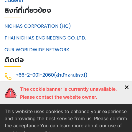
ติดต่อเรา
ลิงก์ที่เกี่ยวข้อง
NICHIAS CORPORATION (HQ)
THAI NICHIAS ENGINEERING CO.,LTD.
OUR WORLDWIDE NETWORK
ติดต่อ
+66-2-001-2060(สำนักงานใหญ่)
+66-2-001-2061(สำนักงานใหญ่)
The cookie banner is currently unavailable.
+66-3-868-2390(ระยอง)
Please contact the website owner.
+66-2001-2062 (Head Office)
This website uses cookies to enhance your experience
and providing the best service from us. Please confirm
+66-38-682-391 (Rayong Office)
the acceptance.You can learn more about our use of