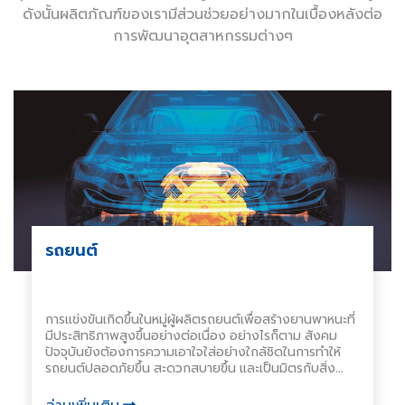
ดังนั้นผลิตภัณฑ์ของเรามีส่วนช่วยอย่างมากในเบื้องหลังต่อ
การพัฒนาอุตสาหกรรมต่างๆ
รถยนต์
การแข่งขันเกิดขึ้นในหมู่ผู้ผลิตรถยนต์เพื่อสร้างยานพาหนะที่
มีประสิทธิภาพสูงขึ้นอย่างต่อเนื่อง อย่างไรก็ตาม สังคม
ปัจจุบันยังต้องการความเอาใจใส่อย่างใกล้ชิดในการทำให้
รถยนต์ปลอดภัยขึ้น สะดวกสบายขึ้น และเป็นมิตรกับสิ่ง
แวดล้อมมากขึ้น ความก้าวหน้าไม่หยุดนิ่ง ธุรกิจชิ้นส่วนยาน
ยนต์ของ NICHIAS เริ่มต้นจากการดำเนินธุรกิจวัสดุปิดผนึก